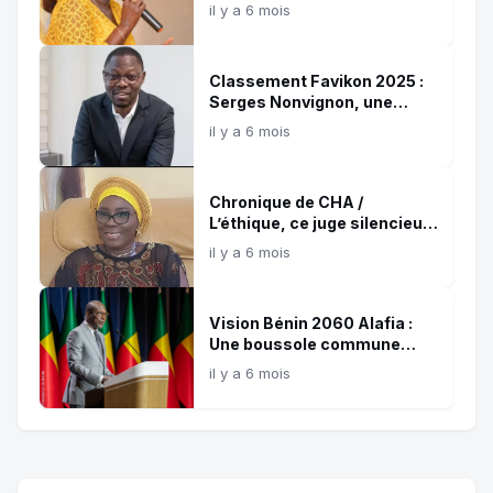
destruction !
il y a 6 mois
Classement Favikon 2025 :
Serges Nonvignon, une
référence confirmée de
il y a 6 mois
l’influence digitale africaine
Chronique de CHA /
L’éthique, ce juge silencieux
et témoin de nos choix !
il y a 6 mois
Vision Bénin 2060 Alafia :
Une boussole commune
pour les 35 prochaines
il y a 6 mois
années