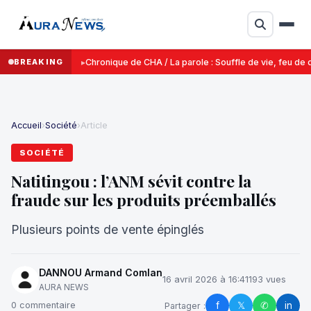
BREAKING
Chronique de CHA / La parole : Souffle de vie, feu de d
Accueil
›
Société
›
Article
SOCIÉTÉ
Natitingou : l’ANM sévit contre la
fraude sur les produits préemballés
Plusieurs points de vente épinglés
DANNOU Armand Comlan
16 avril 2026 à 16:41
193 vues
AURA NEWS
f
𝕏
✆
in
0 commentaire
Partager :