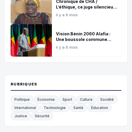
Chronique de CHA /
L’éthique, ce juge silencieux
et témoin de nos choix !
il y a 6 mois
Vision Bénin 2060 Alafia :
Une boussole commune
pour les 35 prochaines
il y a 6 mois
années
RUBRIQUES
Politique
Économie
Sport
Culture
Société
International
Technologie
Santé
Éducation
Justice
Sécurité