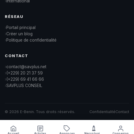
International
RÉSEAU
Portail principal
Créer un blog
Politique de confidentialité
CONTACT
contact@savplus.net
(+229) 20 21 37 59
(+229) 69 41 66 66
SAVPLUS CONSEIL
© 2026 E-Benin. Tous droits réservés.
Confidentialité
Contact
Accueil
Articles
Annonces
Nécrologies
Connexion