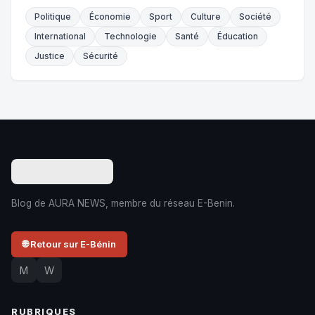
Politique
Économie
Sport
Culture
Société
International
Technologie
Santé
Éducation
Justice
Sécurité
Blog de AURA NEWS, membre du réseau E-Benin.
🌐 Retour sur E-Bénin
M
W
RUBRIQUES