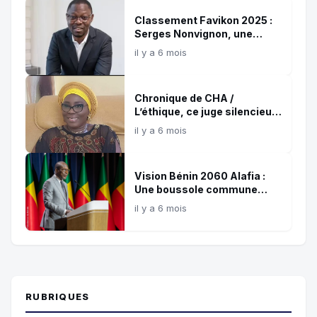
Classement Favikon 2025 :
Serges Nonvignon, une
référence confirmée de
il y a 6 mois
l’influence digitale africaine
Chronique de CHA /
L’éthique, ce juge silencieux
et témoin de nos choix !
il y a 6 mois
Vision Bénin 2060 Alafia :
Une boussole commune
pour les 35 prochaines
il y a 6 mois
années
RUBRIQUES