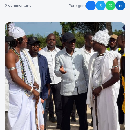
f
𝕏
✆
in
0 commentaire
Partager :