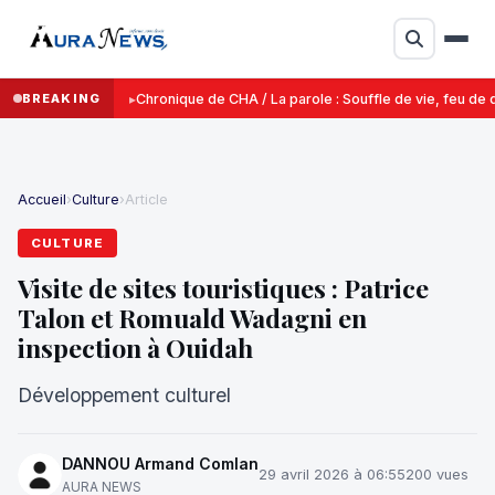
BREAKING
Chronique de CHA / La parole : Souffle de vie, feu de d
Accueil
›
Culture
›
Article
CULTURE
Visite de sites touristiques : Patrice
Talon et Romuald Wadagni en
inspection à Ouidah
Développement culturel
DANNOU Armand Comlan
29 avril 2026 à 06:55
200 vues
AURA NEWS