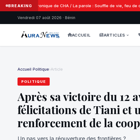
Chronique de CHA / La parole : Souffle de vie, feu de des
BREAKING
Vendredi 07 août 2026 · Bénin
ACCUEIL
ARTICLES
Accueil
›
Politique
›
Article
POLITIQUE
Après sa victoire du 12 a
félicitations de Tiani e
renforcement de la coop
Un pas vers la réouverture des frontières ?