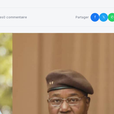
f
𝕏
✆
es
0 commentaire
Partager :