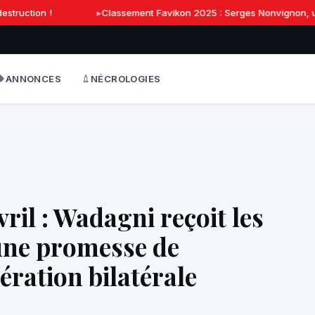
truction !
Classement Favikon 2025 : Serges Nonvignon, une 
ANNONCES
NÉCROLOGIES
vril : Wadagni reçoit les
t une promesse de
ération bilatérale