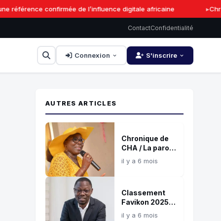
référence confirmée de l’influence digitale africaine
Chron
Contact
Confidentialité
Connexion
S'inscrire
AUTRES ARTICLES
Chronique de
CHA / La parole
: Souffle de vie,
il y a 6 mois
feu de
destruction !
Classement
Favikon 2025 :
Serges
il y a 6 mois
Nonvignon, une