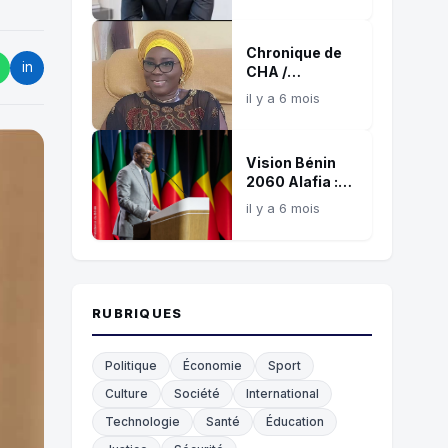
référence
confirmée de
Chronique de
l’influence
in
CHA /
digitale
L’éthique, ce
africaine
il y a 6 mois
juge silencieux
et témoin de
nos choix !
Vision Bénin
2060 Alafia :
Une boussole
il y a 6 mois
commune pour
les 35
prochaines
années
RUBRIQUES
Politique
Économie
Sport
Culture
Société
International
Technologie
Santé
Éducation