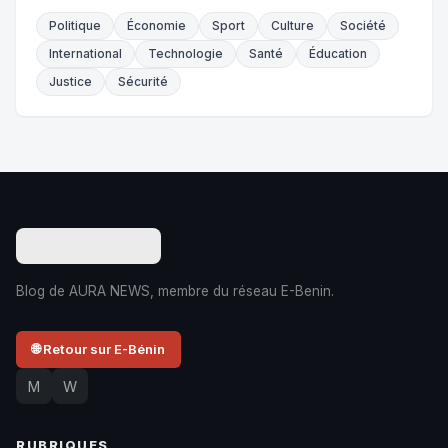
Politique
Économie
Sport
Culture
Société
International
Technologie
Santé
Éducation
Justice
Sécurité
Blog de AURA NEWS, membre du réseau E-Benin.
🌐 Retour sur E-Bénin
M
W
RUBRIQUES