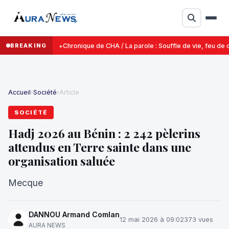
BREAKING
Chronique de CHA / La parole : Souffle de vie, feu de d
Accueil
›
Société
›
Article
SOCIÉTÉ
Hadj 2026 au Bénin : 2 242 pèlerins
attendus en Terre sainte dans une
organisation saluée
Mecque
DANNOU Armand Comlan
12 mai 2026 à 09:02
373 vues
AURA NEWS