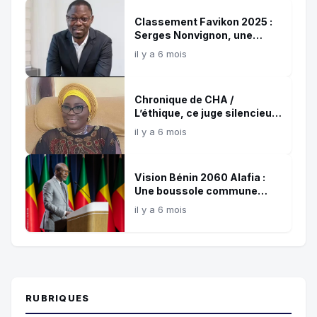
Classement Favikon 2025 :
Serges Nonvignon, une
référence confirmée de
il y a 6 mois
l’influence digitale africaine
Chronique de CHA /
L’éthique, ce juge silencieux
et témoin de nos choix !
il y a 6 mois
Vision Bénin 2060 Alafia :
Une boussole commune
pour les 35 prochaines
il y a 6 mois
années
RUBRIQUES