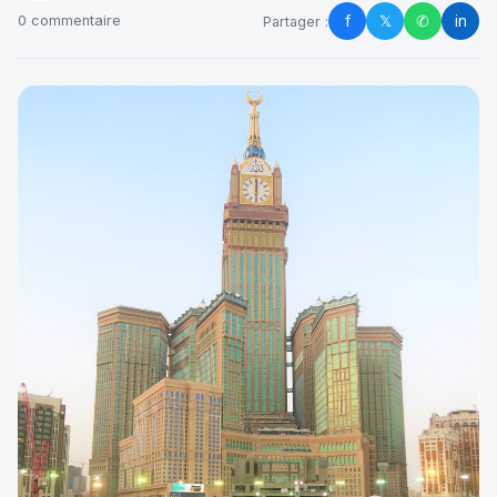
f
𝕏
✆
in
0 commentaire
Partager :