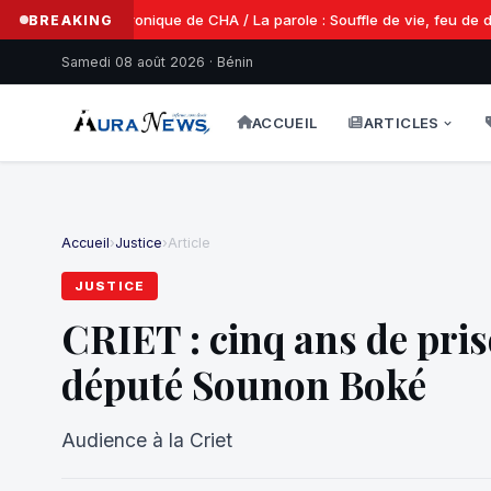
Chronique de CHA / La parole : Souffle de vie, feu de des
BREAKING
Samedi 08 août 2026 · Bénin
ACCUEIL
ARTICLES
Accueil
›
Justice
›
Article
JUSTICE
CRIET : cinq ans de pris
député Sounon Boké
Audience à la Criet