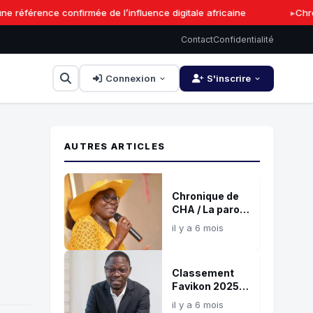
référence confirmée de l’influence digitale africaine
Chron
Contact
Confidentialité
Connexion
S'inscrire
AUTRES ARTICLES
Chronique de
CHA / La parole
: Souffle de vie,
il y a 6 mois
feu de
destruction !
Classement
Favikon 2025 :
Serges
il y a 6 mois
Nonvignon, une