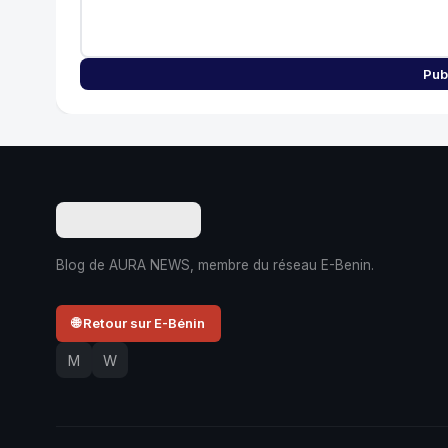
Pub
Blog de AURA NEWS, membre du réseau E-Benin.
🌐 Retour sur E-Bénin
M
W