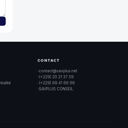
CONTACT
contact@savplus.net
(+229) 20 21 37 59
tialité
(+229) 69 41 66 66
SAVPLUS CONSEIL