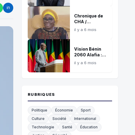
référence
in
confirmée de
Chronique de
l’influence
CHA /
digitale
L’éthique, ce
africaine
il y a 6 mois
juge silencieux
et témoin de
nos choix !
Vision Bénin
2060 Alafia :
Une boussole
il y a 6 mois
commune pour
les 35
prochaines
années
RUBRIQUES
Politique
Économie
Sport
Culture
Société
International
Technologie
Santé
Éducation