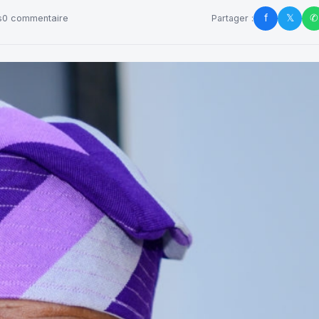
f
𝕏
✆
s
0 commentaire
Partager :