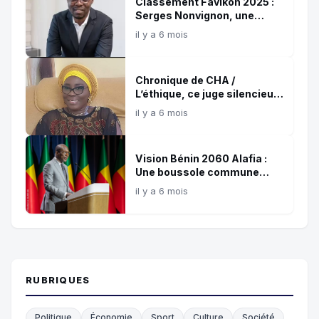
Classement Favikon 2025 :
Serges Nonvignon, une
référence confirmée de
il y a 6 mois
l’influence digitale africaine
Chronique de CHA /
L’éthique, ce juge silencieux
et témoin de nos choix !
il y a 6 mois
Vision Bénin 2060 Alafia :
Une boussole commune
pour les 35 prochaines
il y a 6 mois
années
RUBRIQUES
Politique
Économie
Sport
Culture
Société