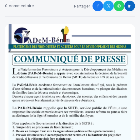
f
𝕏
✆
in
0 commentaire
Partager :