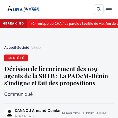
BREAKING
Chronique de CHA / La parole : Souffle de vie, feu de d
Accueil
›
Société
›
Article
SOCIÉTÉ
Décision de licenciement des 109
agents de la SRTB : La PADeM-Bénin
s'indigne et fait des propositions
Communiqué
DANNOU Armand Comlan
14 mai 2026 à 13:10
151 vues
AURA NEWS