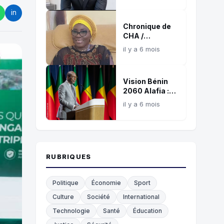
référence
in
confirmée de
Chronique de
l’influence
CHA /
digitale
L’éthique, ce
africaine
il y a 6 mois
juge silencieux
et témoin de
nos choix !
Vision Bénin
2060 Alafia :
Une boussole
il y a 6 mois
commune pour
les 35
prochaines
années
RUBRIQUES
Politique
Économie
Sport
Culture
Société
International
Technologie
Santé
Éducation