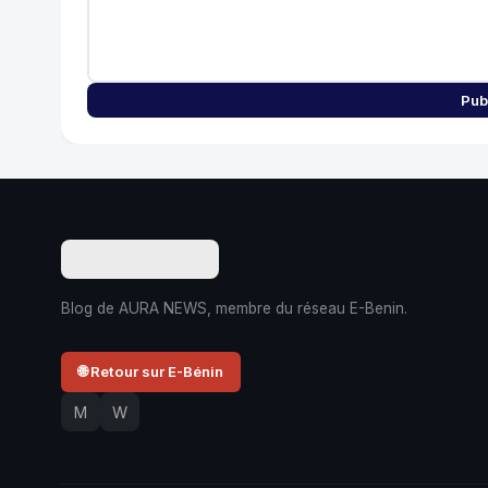
Pub
Blog de AURA NEWS, membre du réseau E-Benin.
🌐 Retour sur E-Bénin
M
W