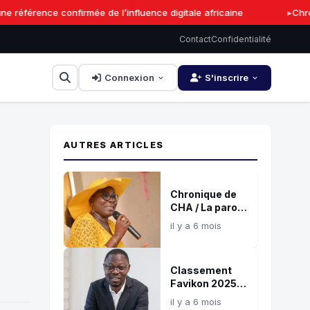
éférence confirmée de l’influence digitale africaine
Chroni
Contact
Confidentialité
Connexion
S'inscrire
AUTRES ARTICLES
Chronique de
CHA / La parole
: Souffle de vie,
il y a 6 mois
feu de
destruction !
Classement
Favikon 2025 :
Serges
il y a 6 mois
Nonvignon, une