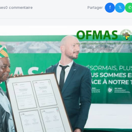
f
𝕏
✆
ues
0 commentaire
Partager :