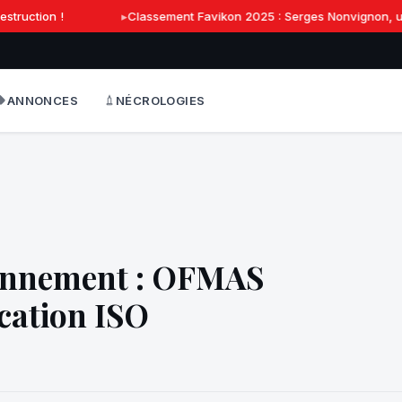
truction !
Classement Favikon 2025 : Serges Nonvignon, une r
ANNONCES
NÉCROLOGIES
ironnement : OFMAS
ication ISO