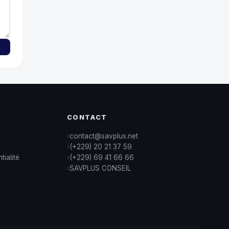
CONTACT
contact@savplus.net
(+229) 20 21 37 59
tialité
(+229) 69 41 66 66
SAVPLUS CONSEIL