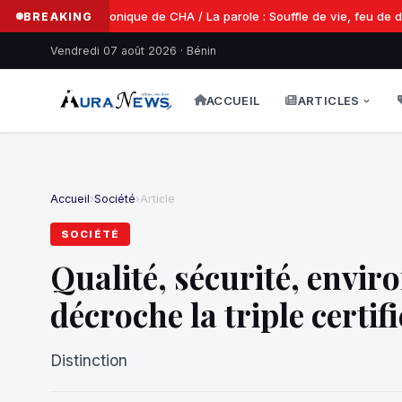
Chronique de CHA / La parole : Souffle de vie, feu de des
BREAKING
Vendredi 07 août 2026 · Bénin
ACCUEIL
ARTICLES
Accueil
›
Société
›
Article
SOCIÉTÉ
Qualité, sécurité, env
décroche la triple certif
Distinction