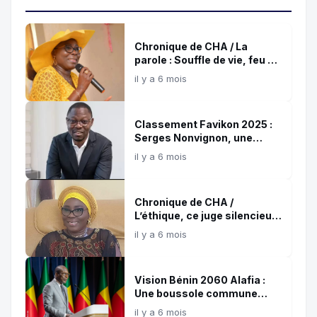
Chronique de CHA / La
parole : Souffle de vie, feu de
destruction !
il y a 6 mois
Classement Favikon 2025 :
Serges Nonvignon, une
référence confirmée de
il y a 6 mois
l’influence digitale africaine
Chronique de CHA /
L’éthique, ce juge silencieux
et témoin de nos choix !
il y a 6 mois
Vision Bénin 2060 Alafia :
Une boussole commune
pour les 35 prochaines
il y a 6 mois