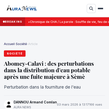
BREAKING
Chronique de CHA / La parole : Souffle de vie, feu de d
Accueil
›
Société
›
Article
SOCIÉTÉ
Abomey-Calavi : des perturbations
dans la distribution d’eau potable
après une fuite majeure à Sèmè
Perturbation dans la fourniture de l'eau
DANNOU Armand Comlan
03 mars 2026 à 13:17
166 vues
AURA NEWS