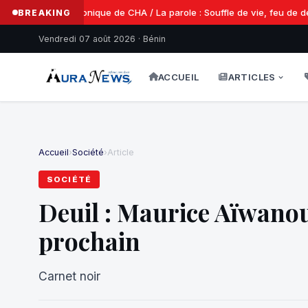
Chronique de CHA / La parole : Souffle de vie, feu de dest
BREAKING
Vendredi 07 août 2026 · Bénin
ACCUEIL
ARTICLES
Accueil
›
Société
›
Article
SOCIÉTÉ
Deuil : Maurice Aïwano
prochain
Carnet noir