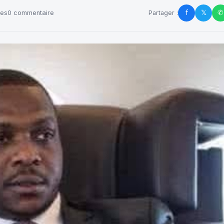
f
𝕏
✆
ues
0 commentaire
Partager :