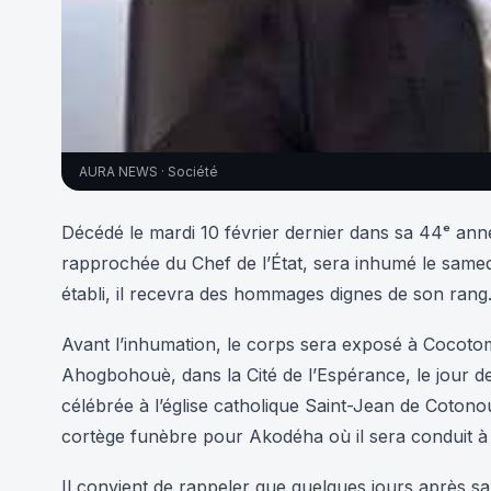
AURA NEWS · Société
Décédé le mardi 10 février dernier dans sa 44ᵉ an
rapprochée du Chef de l’État, sera inhumé le sa
établi, il recevra des hommages dignes de son rang
Avant l’inhumation, le corps sera exposé à Cocotom
Ahogbohouè, dans la Cité de l’Espérance, le jour 
célébrée à l’église catholique Saint-Jean de Cotono
cortège funèbre pour Akodéha où il sera conduit à
Il convient de rappeler que quelques jours après sa 