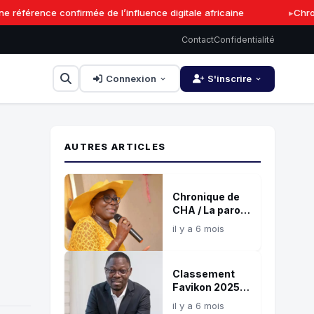
éférence confirmée de l’influence digitale africaine
Chroni
Contact
Confidentialité
Connexion
S'inscrire
AUTRES ARTICLES
Chronique de
CHA / La parole
: Souffle de vie,
il y a 6 mois
feu de
destruction !
Classement
Favikon 2025 :
Serges
il y a 6 mois
Nonvignon, une