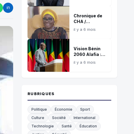
référence
in
confirmée de
Chronique de
l’influence
CHA /
digitale
L’éthique, ce
africaine
il y a 6 mois
juge silencieux
et témoin de
nos choix !
Vision Bénin
2060 Alafia :
Une boussole
il y a 6 mois
commune pour
les 35
prochaines
années
RUBRIQUES
Politique
Économie
Sport
Culture
Société
International
Technologie
Santé
Éducation