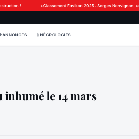
ruction !
Classement Favikon 2025 : Serges Nonvignon, une r
ANNONCES
NÉCROLOGIES
u inhumé le 14 mars