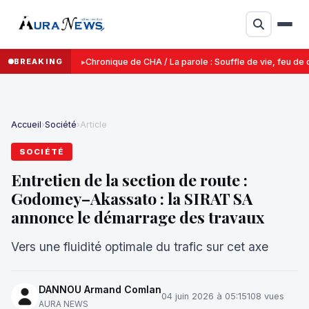
BREAKING
Chronique de CHA / La parole : Souffle de vie, feu de d
Accueil
›
Société
›
Article
SOCIÉTÉ
Entretien de la section de route :
Godomey–Akassato : la SIRAT SA
annonce le démarrage des travaux
Vers une fluidité optimale du trafic sur cet axe
DANNOU Armand Comlan
04 juin 2026 à 05:15
108 vues
AURA NEWS