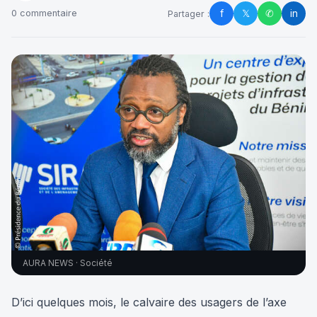
f
𝕏
✆
in
0 commentaire
Partager :
AURA NEWS · Société
D’ici quelques mois, le calvaire des usagers de l’axe