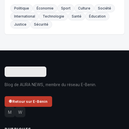
Politique
Économie
Sport
Culture
Société
International
Technologie
Santé
Éducation
Justice
Sécurité
Blog de AURA NEWS, membre du réseau E-Benin.
🌐 Retour sur E-Bénin
M
W