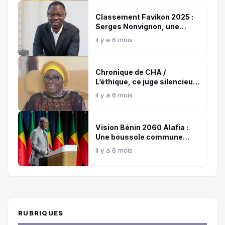
Classement Favikon 2025 :
Serges Nonvignon, une
référence confirmée de
il y a 6 mois
l’influence digitale africaine
Chronique de CHA /
L’éthique, ce juge silencieux
et témoin de nos choix !
il y a 6 mois
Vision Bénin 2060 Alafia :
Une boussole commune
pour les 35 prochaines
il y a 6 mois
années
RUBRIQUES