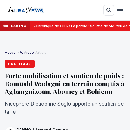
BREAKING
Chronique de CHA / La parole : Souffle de vie, feu de d
Accueil
›
Politique
›
Article
POLITIQUE
Forte mobilisation et soutien de poids :
Romuald Wadagni en terrain conquis à
Agbangnizoun, Abomey et Bohicon
Nicéphore Dieudonné Soglo apporte un soutien de
taille
DANNOU Armand Comlan