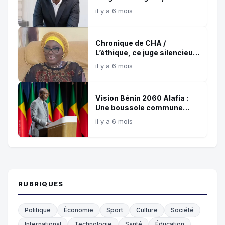
référence confirmée de
il y a 6 mois
l’influence digitale africaine
Chronique de CHA /
L’éthique, ce juge silencieux
et témoin de nos choix !
il y a 6 mois
Vision Bénin 2060 Alafia :
Une boussole commune
pour les 35 prochaines
il y a 6 mois
années
RUBRIQUES
Politique
Économie
Sport
Culture
Société
International
Technologie
Santé
Éducation